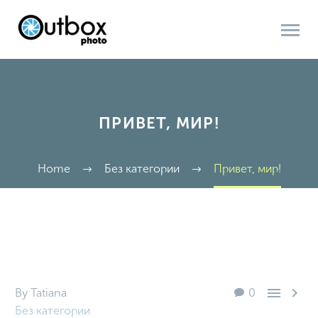
ПРИВЕТ, МИР!
Home
Без категории
Привет, мир!


By Tatiana
0
Без категории